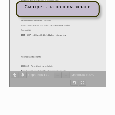
Смотреть на полном экране
Страница
1
/
2
Масштаб
100%